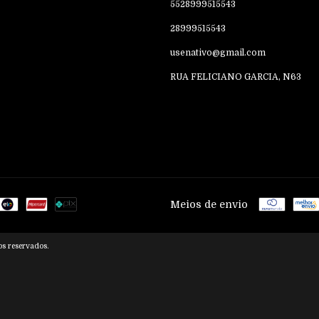
5528999515543
28999515543
usenativo@gmail.com
RUA FELICIANO GARCIA, N63
Meios de envio
s reservados.