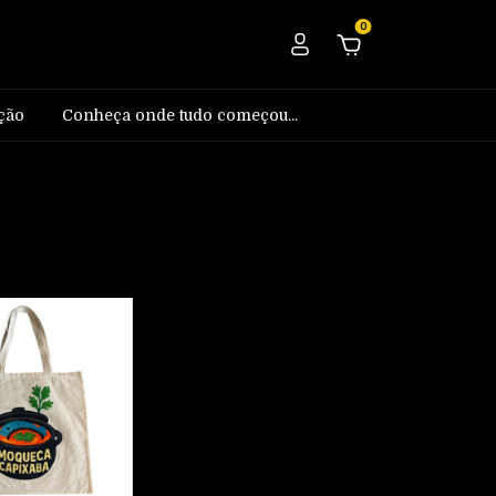
0
ção
Conheça onde tudo começou...